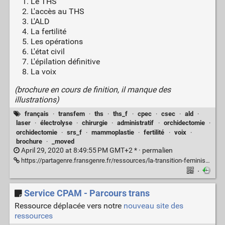
Le THS
L'accès au THS
L'ALD
La fertilité
Les opérations
L'état civil
L'épilation définitive
La voix
(brochure en cours de finition, il manque des
illustrations)
français
·
transfem
·
ths
·
ths_f
·
cpec
·
csec
·
ald
·
laser
·
électrolyse
·
chirurgie
·
administratif
·
orchidectomie
·
orchidectomie
·
srs_f
·
mammoplastie
·
fertilité
·
voix
·
brochure
·
_moved
April 29, 2020 at 8:49:55 PM GMT+2 * ·
permalien
https://partagenre.fransgenre.fr/ressources/la-transition-feminisante
·
Service CPAM - Parcours trans
Ressource déplacée vers notre
nouveau site des
ressources