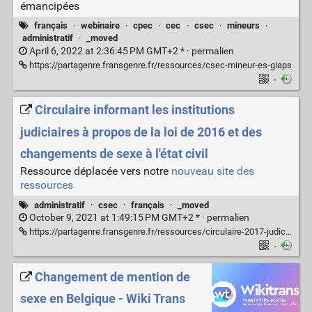
émancipées
français
·
webinaire
·
cpec
·
cec
·
csec
·
mineurs
·
administratif
·
_moved
April 6, 2022 at 2:36:45 PM GMT+2 * ·
permalien
https://partagenre.fransgenre.fr/ressources/csec-mineur-es-giaps
·
Circulaire informant les institutions
judiciaires à propos de la loi de 2016 et des
changements de sexe à l'état civil
Ressource déplacée vers notre
nouveau site des
ressources
administratif
·
csec
·
français
·
_moved
October 9, 2021 at 1:49:15 PM GMT+2 * ·
permalien
https://partagenre.fransgenre.fr/ressources/circulaire-2017-judiciaire-CEC
·
Changement de mention de
sexe en Belgique - Wiki Trans