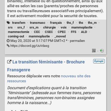
binaires), intersexe ou en questionnement, ainsi qu'aux
allié·es selon les cas (parents/proches de personnes
trans ou travailleureuses associatifves principalement).
Il est activement modéré pour la securité de toustes.
transfem
·
transmasc
·
français
·
ths_f
·
ths
·
ths_m
·
srs
·
srs_f
·
srs_m
·
chirurgie
·
voix
·
mammoplastie
·
mammectomie
·
CEC
·
CSEC
·
CPEC
·
FFS
·
ALD
·
coming-out
·
mammoplastie
·
_moved
May 20, 2020 at 5:17:07 PM GMT+2 * ·
permalien
https://discord.gg/UuVdasg
·
La transition féminisante - Brochure
Épinglé
Fransgenre
Ressource déplacée vers notre
nouveau site des
ressources
Document d'explications quant à la transition
"féminisante" (adressée aux femmes trans, personnes
transféminines, personnes non-binaires assignées
homme à la naissance...)