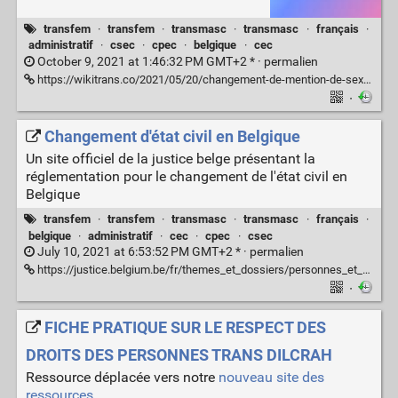
transfem
·
transfem
·
transmasc
·
transmasc
·
français
·
administratif
·
csec
·
cpec
·
belgique
·
cec
October 9, 2021 at 1:46:32 PM GMT+2 * ·
permalien
https://wikitrans.co/2021/05/20/changement-de-mention-de-sexe-en-belgique/
·
Changement d'état civil en Belgique
Un site officiel de la justice belge présentant la
réglementation pour le changement de l'état civil en
Belgique
transfem
·
transfem
·
transmasc
·
transmasc
·
français
·
belgique
·
administratif
·
cec
·
cpec
·
csec
July 10, 2021 at 6:53:52 PM GMT+2 * ·
permalien
https://justice.belgium.be/fr/themes_et_dossiers/personnes_et_familles/transgenres
·
FICHE PRATIQUE SUR LE RESPECT DES
DROITS DES PERSONNES TRANS DILCRAH
Ressource déplacée vers notre
nouveau site des
ressources