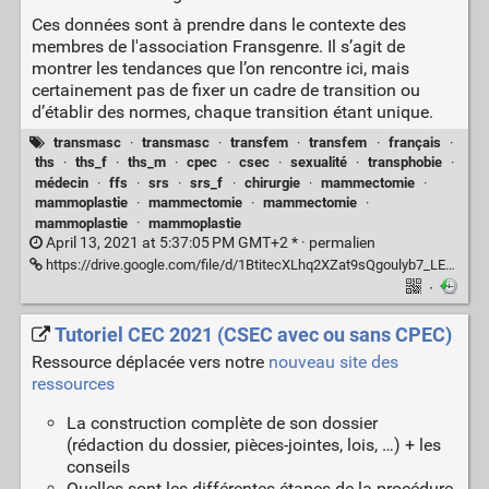
Ces données sont à prendre dans le contexte des
membres de l'association Fransgenre. Il s’agit de
montrer les tendances que l’on rencontre ici, mais
certainement pas de fixer un cadre de transition ou
d’établir des normes, chaque transition étant unique.
transmasc
·
transmasc
·
transfem
·
transfem
·
français
·
ths
·
ths_f
·
ths_m
·
cpec
·
csec
·
sexualité
·
transphobie
·
médecin
·
ffs
·
srs
·
srs_f
·
chirurgie
·
mammectomie
·
mammoplastie
·
mammectomie
·
mammectomie
·
mammoplastie
·
mammoplastie
April 13, 2021 at 5:37:05 PM GMT+2 * ·
permalien
https://drive.google.com/file/d/1BtitecXLhq2XZat9sQgoulyb7_LELlXh/view?usp=drive_link
·
Tutoriel CEC 2021 (CSEC avec ou sans CPEC)
Ressource déplacée vers notre
nouveau site des
ressources
La construction complète de son dossier
(rédaction du dossier, pièces-jointes, lois, …) + les
conseils
Quelles sont les différentes étapes de la procédure