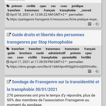
prénom
·
civilité
·
cpec
·
cec
·
csec
·
juridique
·
transfem
·
transmasc
·
français
·
transphobie
·
_moved
April 18, 2021 at 12:06:22 AM GMT+2 * ·
permalien
https://partagenre.fransgenre.fr/ressources/fiche-pratique-respect-droits-trans-dilcrah
·
Guide droits et libertés des personnes
transgenres par Stop Homophobie
transfem
·
transfem
·
transmasc
·
transmasc
·
français
·
guide
·
brochure
·
santé
·
administratif
·
prénom
·
cpec
·
cec
·
csec
·
civilité
·
transphobie
·
parentalité
·
fertilité
April 17, 2021 at 11:38:09 PM GMT+2 * ·
permalien
https://drive.google.com/file/d/13iibh5pmR95jgtDGvGjl0f0HvdNv6uUR/view?usp=drive_link
·
Sondage de Fransgenre sur la transidentité et
la transphobie 30/01/2021
276 personnes ont pris le temps d'y répondre, plus de
50% des membres de l'association Fransgenre au
moment du sondage.