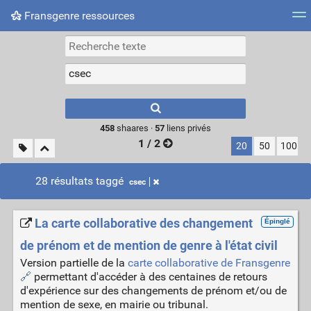
Fransgenre ressources
Most searched tags
Connexion
Type 1 or more
characters for
results.
458
shaares ·
57
liens privés
1 / 2
20
50
100
28 résultats taggé
csec
La carte collaborative des changement
Épinglé
de prénom et de mention de genre à l'état civil
Version partielle de la
carte collaborative de Fransgenre
🔗
permettant d'accéder à des centaines de retours
d'expérience sur des changements de prénom et/ou de
mention de sexe, en mairie ou tribunal.