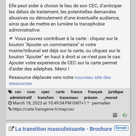
Elle peut aider à choisir le lieu de son CEC, d'anticiper
les délais de traitement, les potentielles demandes
abusives ou déroulement d'une éventuelle audience,
ainsi que de mettre en lumière la transphobie
administrative.
🫵 Vous pouvez contribuer à la carte : cliquez sur le
bouton "Ajouter un commentaire" si votre
mairie/tribunal est déjà sur la carte, ou cliquez sur le
bouton "Ajouter" en haut à droit si ce n'est pas le cas.
Ajouter votre expérience de CEC sur la carte permet
d'aider des adelphes. Merci !
Ressource déplacée vers notre
nouveau site des
ressources
cec
·
csec
·
cpec
·
carte
·
france
·
français
·
juridique
·
administratif
·
transfem
·
transmasc
·
prénom
·
_moved
March 18, 2023 at 10:49:54 PM GMT+1 * ·
permalien
https://carte.fransgenre.fr/map/cec
·
La transition masculinisante - Brochure
Épinglé