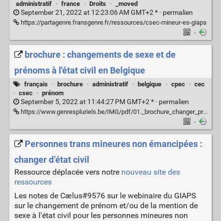
administratif
·
france
·
Droits
·
_moved
September 21, 2022 at 12:23:06 AM GMT+2 * ·
permalien
https://partagenre.fransgenre.fr/ressources/csec-mineur-es-giaps
·
brochure : changements de sexe et de
prénoms à l'état civil en Belgique
français
·
brochure
·
administratif
·
belgique
·
cpec
·
cec
·
csec
·
prénom
September 5, 2022 at 11:44:27 PM GMT+2 * ·
permalien
https://www.genrespluriels.be/IMG/pdf/01._brochure_changer_prenom_et_enregistrement_de_sexe_modifiee180801.pdf
·
Personnes trans mineures non émancipées :
changer d’état civil
Ressource déplacée vers notre
nouveau site des
ressources
Les notes de Cælus#9576 sur le webinaire du GIAPS
sur le changement de prénom et/ou de la mention de
sexe à l'état civil pour les personnes mineures non