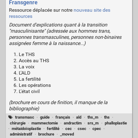
Fransgenre
Ressource déplacée sur notre
nouveau site des
ressources
Document d'explications quant à la transition
"masculinisante" (adressée aux hommes trans,
personnes transmasculines, personnes non-binaires
assignées femme à la naissance...)
Le THS
Accès au THS
La voix
L'ALD
La fertilité
Les opérations
L'état civil
(brochure en cours de finition, il manque de la
bibliographie)
transmasc
·
guide
·
français
·
ald
·
ths_m
·
ths
·
chirurgie
·
mammectomie
·
andractim
·
srs_m
·
phalloplastie
·
métaidoïoplastie
·
fertilité
·
cec
·
csec
·
cpec
·
administratif
·
brochure
·
_moved