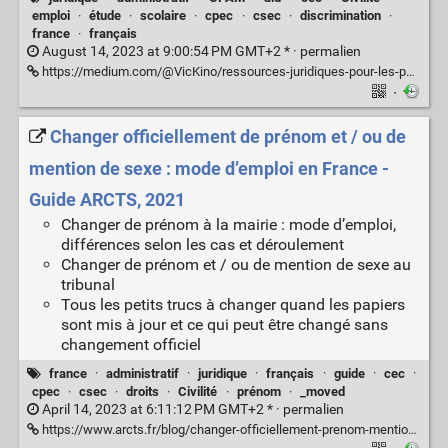
emploi
·
étude
·
scolaire
·
cpec
·
csec
·
discrimination
·
france
·
français
August 14, 2023 at 9:00:54 PM GMT+2 * ·
permalien
https://medium.com/@VicKino/ressources-juridiques-pour-les-personnes-trans-eb5cf26bf44f
·
Changer officiellement de prénom et / ou de
mention de sexe : mode d’emploi en France -
Guide ARCTS, 2021
Changer de prénom à la mairie : mode d’emploi,
différences selon les cas et déroulement
Changer de prénom et / ou de mention de sexe au
tribunal
Tous les petits trucs à changer quand les papiers
sont mis à jour et ce qui peut être changé sans
changement officiel
france
·
administratif
·
juridique
·
français
·
guide
·
cec
·
cpec
·
csec
·
droits
·
Civilité
·
prénom
·
_moved
April 14, 2023 at 6:11:12 PM GMT+2 * ·
permalien
https://www.arcts.fr/blog/changer-officiellement-prenom-mention-de-sexe-france/