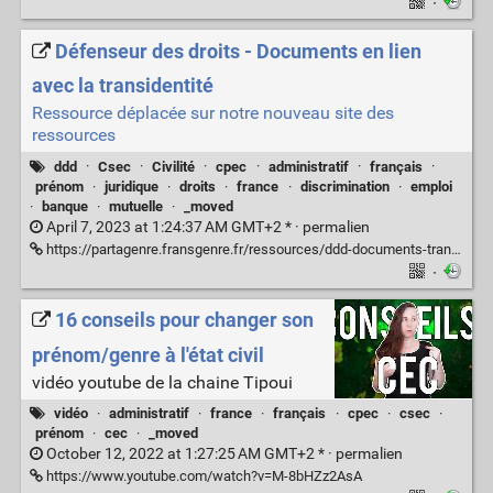
·
Défenseur des droits - Documents en lien
avec la transidentité
Ressource déplacée sur notre nouveau site des
ressources
ddd
·
Csec
·
Civilité
·
cpec
·
administratif
·
français
·
prénom
·
juridique
·
droits
·
france
·
discrimination
·
emploi
·
banque
·
mutuelle
·
_moved
April 7, 2023 at 1:24:37 AM GMT+2 * ·
permalien
https://partagenre.fransgenre.fr/ressources/ddd-documents-transidentite
·
16 conseils pour changer son
prénom/genre à l'état civil
vidéo youtube de la chaine Tipoui
vidéo
·
administratif
·
france
·
français
·
cpec
·
csec
·
prénom
·
cec
·
_moved
October 12, 2022 at 1:27:25 AM GMT+2 * ·
permalien
https://www.youtube.com/watch?v=M-8bHZz2AsA