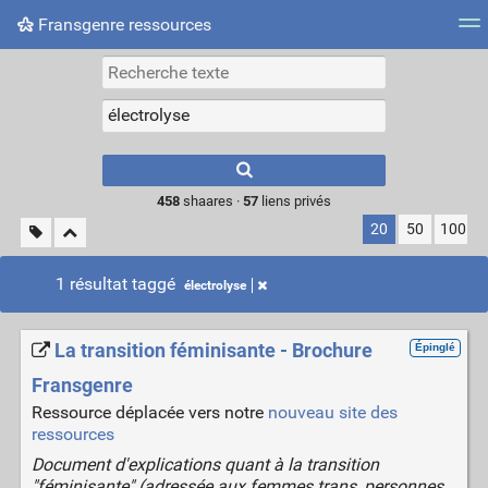
Fransgenre ressources
Most searched tags
Connexion
Type 1 or more
characters for
results.
458
shaares ·
57
liens privés
20
50
100
1 résultat taggé
électrolyse
La transition féminisante - Brochure
Épinglé
Fransgenre
Ressource déplacée vers notre
nouveau site des
ressources
Document d'explications quant à la transition
"féminisante" (adressée aux femmes trans, personnes