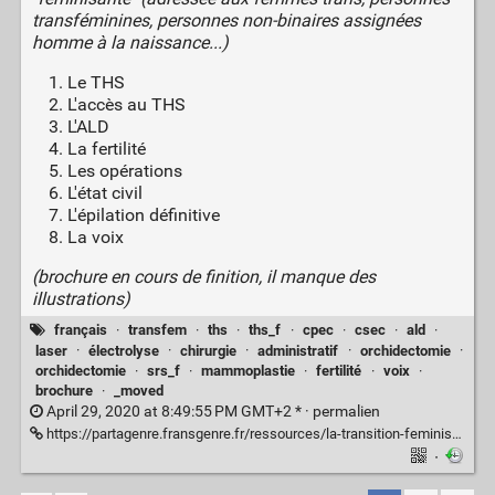
transféminines, personnes non-binaires assignées
homme à la naissance...)
Le THS
L'accès au THS
L'ALD
La fertilité
Les opérations
L'état civil
L'épilation définitive
La voix
(brochure en cours de finition, il manque des
illustrations)
français
·
transfem
·
ths
·
ths_f
·
cpec
·
csec
·
ald
·
laser
·
électrolyse
·
chirurgie
·
administratif
·
orchidectomie
·
orchidectomie
·
srs_f
·
mammoplastie
·
fertilité
·
voix
·
brochure
·
_moved
April 29, 2020 at 8:49:55 PM GMT+2 * ·
permalien
https://partagenre.fransgenre.fr/ressources/la-transition-feminisante
·