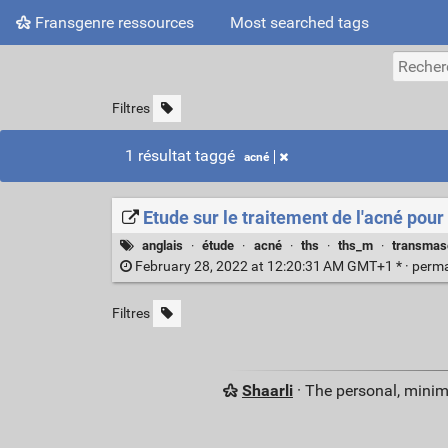
Fransgenre ressources
Most searched tags
Filtres
1 résultat taggé
acné
Etude sur le traitement de l'acné pou
anglais
·
étude
·
acné
·
ths
·
ths_m
·
transmas
February 28, 2022 at 12:20:31 AM GMT+1 * ·
perma
Filtres
Shaarli
· The personal, minim