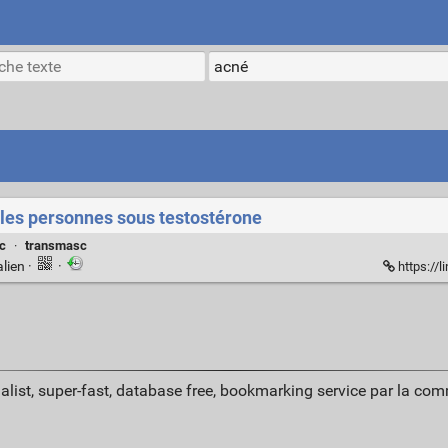
r les personnes sous testostérone
c
·
transmasc
lien
·
·
https://
alist, super-fast, database free, bookmarking service par la co