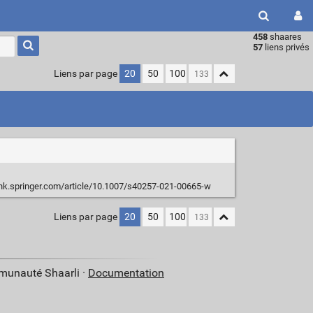
458
shaares
Type 1 or
57
liens privés
more
characters
Liens par page
20
50
100
for
results.
link.springer.com/article/10.1007/s40257-021-00665-w
Liens par page
20
50
100
mmunauté Shaarli ·
Documentation