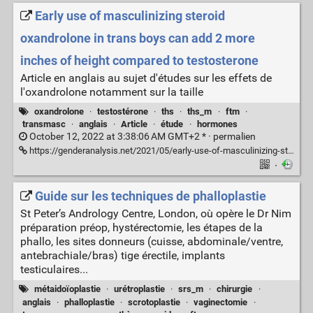
Early use of masculinizing steroid
oxandrolone in trans boys can add 2 more
inches of height compared to testosterone
Article en anglais au sujet d'études sur les effets de
l'oxandrolone notamment sur la taille
oxandrolone
·
testostérone
·
ths
·
ths_m
·
ftm
·
transmasc
·
anglais
·
Article
·
étude
·
hormones
October 12, 2022 at 3:38:06 AM GMT+2 * ·
permalien
https://genderanalysis.net/2021/05/early-use-of-masculinizing-steroid-oxandrolone-in-trans-boys-can-add-2-more-inches-of-height-compared-to-testosterone/
·
Guide sur les techniques de phalloplastie
St Peter’s Andrology Centre, London, où opère le Dr Nim
préparation préop, hystérectomie, les étapes de la
phallo, les sites donneurs (cuisse, abdominale/ventre,
antebrachiale/bras) tige érectile, implants
testiculaires...
métaidoïoplastie
·
urétroplastie
·
srs_m
·
chirurgie
·
anglais
·
phalloplastie
·
scrotoplastie
·
vaginectomie
·