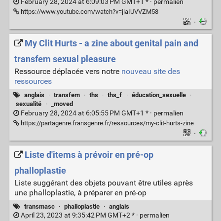
February 28, 2024 at 6:09:03 PM GMT+1 * ·
permalien
https://www.youtube.com/watch?v=jiaIUVVZM58
·
My Clit Hurts - a zine about genital pain and
transfem sexual pleasure
Ressource déplacée vers notre
nouveau site des
ressources
anglais
·
transfem
·
ths
·
ths_f
·
éducation_sexuelle
·
sexualité
·
_moved
February 28, 2024 at 6:05:55 PM GMT+1 * ·
permalien
https://partagenre.fransgenre.fr/ressources/my-clit-hurts-zine
·
Liste d'items à prévoir en pré-op
phalloplastie
Liste suggérant des objets pouvant être utiles après
une phalloplastie, à préparer en pré-op
transmasc
·
phalloplastie
·
anglais
April 23, 2023 at 9:35:42 PM GMT+2 * ·
permalien