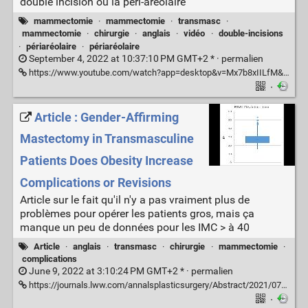
double incision ou la péri-aréolaire
mammectomie
·
mammectomie
·
transmasc
·
mammectomie
·
chirurgie
·
anglais
·
vidéo
·
double-incisions
·
périaréolaire
·
périaréolaire
September 4, 2022 at 10:37:10 PM GMT+2 * ·
permalien
https://www.youtube.com/watch?app=desktop&v=Mx7b8xIILfM&feature=youtu.be
·
Article : Gender-Affirming
Mastectomy in Transmasculine
Patients Does Obesity Increase
Complications or Revisions
Article sur le fait qu'il n'y a pas vraiment plus de
problèmes pour opérer les patients gros, mais ça
manque un peu de données pour les IMC > à 40
Article
·
anglais
·
transmasc
·
chirurgie
·
mammectomie
·
complications
June 9, 2022 at 3:10:24 PM GMT+2 * ·
permalien
https://journals.lww.com/annalsplasticsurgery/Abstract/2021/07000/Gender_Affirming_Mastectomy_in_Transmasculine.5.aspx
·