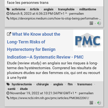
face les personnes trans
activisme
·
Article
·
anglais
·
transphobie
·
militantisme
March 8, 2023 at 6:36:23 PM GMT+1 * ·
permalien
https://devonprice.medium.com/how-to-stop-being-performative-and-genuinely-help-trans-people-3a616ff2d243
·
What We Know about the
Long-Term Risks of
Hysterectomy for Benign
Indication—A Systematic Review - PMC
Etude (review study) en anglais sur les risques à long-
terme des hystérectomies. Comprend les résultats de
plusieurs études sur des femmes cis, qui ont eu recourt
à une hysté
hystérectomie
·
chirurgie
·
anglais
·
ftm
·
transmasc
·
santé
·
étude
November 19, 2022 at 10:21:34 PM GMT+1 * ·
permalien
https://www.ncbi.nlm.nih.gov/pmc/articles/PMC8622061/
·