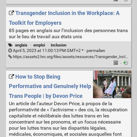
Transgender Inclusion in the Workplace: A
Toolkit for Employers
85 pages en anglais sur l'inclusion des personnes trans
sur le lieu de travail aux états unis
anglais
·
emploi
·
inclusion
April 5, 2023 at 11:00:13 PM GMT+2 * ·
permalien
https://assets2.hrc.org/files/assets/resources/Transgender_Inclusion_in_the_Workplace_A_Toolkit_for_Employers_Version_10_14_2016.pdf?_ga=2.20793147.2008040325.1559334552-2129551991.1559334552
·
How to Stop Being
Performative and Genuinely Help
Trans People | by Devon Price
Un article de l’auteur Devon Price, à propos de la
performativité de « l’activisme » des cis, la récupération
capitaliste et néolibérale des luttes trans en les
concentrant sur les pronoms, et un focus nécessaire
pour les luttes trans sur les disparités légales,
médicales, économiques, et sociales auxquelles font