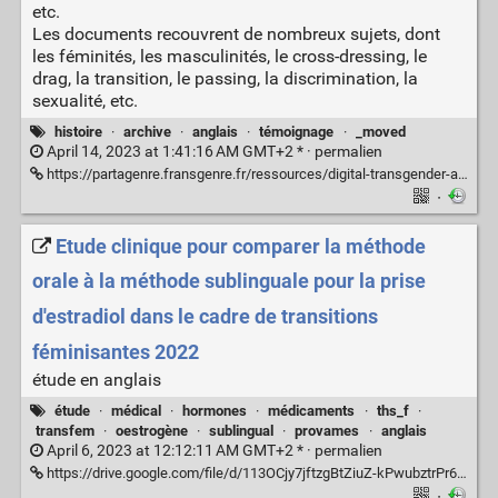
etc.
Les documents recouvrent de nombreux sujets, dont
les féminités, les masculinités, le cross-dressing, le
drag, la transition, le passing, la discrimination, la
sexualité, etc.
histoire
·
archive
·
anglais
·
témoignage
·
_moved
April 14, 2023 at 1:41:16 AM GMT+2 * ·
permalien
https://partagenre.fransgenre.fr/ressources/digital-transgender-archive
·
Etude clinique pour comparer la méthode
orale à la méthode sublinguale pour la prise
d'estradiol dans le cadre de transitions
féminisantes 2022
étude en anglais
étude
·
médical
·
hormones
·
médicaments
·
ths_f
·
transfem
·
oestrogène
·
sublingual
·
provames
·
anglais
April 6, 2023 at 12:12:11 AM GMT+2 * ·
permalien
https://drive.google.com/file/d/113OCjy7jftzgBtZiuZ-kPwubztrPr6Y1/view?usp=sharing
·