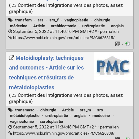
( ⚠️ Contient des intégrations vers des photos, assez
graphique)
transfem
·
srs
·
srs_f
·
vaginoplastie
·
chirurgie
·
médecine
·
Article
·
orchidectomie
·
urétroplastie
·
anglais
September 5, 2022 at 11:40:16 PM GMT+2 * ·
permalien
https://www.ncbi.nlm.nih.gov/pmc/articles/PMC6626315/
·
Metoidioplasty: techniques
and outcomes - Article sur les
techniques et résultats de
métaidoioplasties
( ⚠️ Contient des intégrations vers des photos, assez
graphique)
transmasc
·
chirurgie
·
Article
·
srs_m
·
srs
·
métaidoïoplastie
·
urétroplastie
·
anglais
·
médecine
·
vaginectomie
·
scrotoplastie
September 5, 2022 at 11:34:48 PM GMT+2 * ·
permalien
https://www.ncbi.nlm.nih.gov/pmc/articles/PMC6626308/