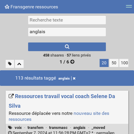
Fransgenre ressources
Most searched tags
Connexion
Type 1 or more
characters for
results.
458
shaares ·
57
liens privés
1 / 6
20
50
100
113 résultats taggé
anglais
Ressources travail vocal coach Selene Da
Silva
Ressource déplacée vers notre
nouveau site des
ressources
voix
·
transfem
·
transmasc
·
anglais
·
_moved
September 7, 2024 at 11:56:28 PM GMT+2 * ·
permalien