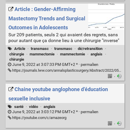
Article : Gender-Affirming
Mastectomy Trends and Surgical
Outcomes in Adolescents
Sur 209 patients, seuls 2 qui avaient des regrets, sans
pour autant que ça donne lieu à une chirurgie "inverse"
Article
·
transmasc
·
transmasc
·
dé/retransition
·
chirurgie
·
mammectomie
·
mammectomie
·
anglais
·
chirurgie
June 9, 2022 at 3:07:33 PM GMT+2 * ·
permalien
https://journals.lww.com/annalsplasticsurgery/Abstract/2022/05004/Gender_Affirming_Mastectomy_Trends_and_Surgical.4.aspx
·
Chaine youtube anglophone d’éducation
sexuelle inclusive
santé
·
vidéo
·
anglais
June 9, 2022 at 3:03:12 PM GMT+2 * ·
permalien
https://youtube.com/c/amazeorg
·