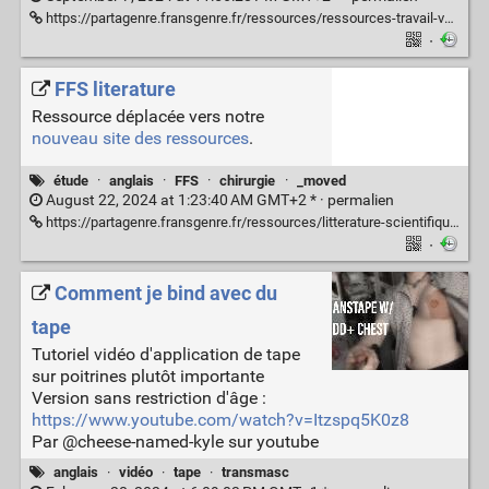
https://partagenre.fransgenre.fr/ressources/ressources-travail-vocal-selene-da-silva
·
FFS literature
Ressource déplacée vers notre
nouveau site des ressources
.
étude
·
anglais
·
FFS
·
chirurgie
·
_moved
August 22, 2024 at 1:23:40 AM GMT+2 * ·
permalien
https://partagenre.fransgenre.fr/ressources/litterature-scientifique-chirurgies-trans-vrac
·
Comment je bind avec du
tape
Tutoriel vidéo d'application de tape
sur poitrines plutôt importante
Version sans restriction d'âge :
https://www.youtube.com/watch?v=Itzspq5K0z8
Par @cheese-named-kyle sur youtube
anglais
·
vidéo
·
tape
·
transmasc