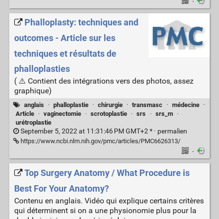
·
Phalloplasty: techniques and
outcomes - Article sur les
techniques et résultats de
phalloplasties
( ⚠️ Contient des intégrations vers des photos, assez
graphique)
anglais
·
phalloplastie
·
chirurgie
·
transmasc
·
médecine
·
Article
·
vaginectomie
·
scrotoplastie
·
srs
·
srs_m
·
urétroplastie
September 5, 2022 at 11:31:46 PM GMT+2 * ·
permalien
https://www.ncbi.nlm.nih.gov/pmc/articles/PMC6626313/
·
Top Surgery Anatomy / What Procedure is
Best For Your Anatomy?
Contenu en anglais. Vidéo qui explique certains critères
qui déterminent si on a une physionomie plus pour la