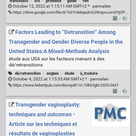
transmasc
·
srs
·
prothèse
·
guide
·
ftm
October 12, 2022 at 1:15:11 AM GMT+2 * ·
permalien
https://drive.google.com/file/d/1kEYIxMqaulrck2WopvxJwGFtjOPs9pcG/view?usp=sharing
·
Factors Leading to ‘‘Detransition’’ Among
Transgender and Gender Diverse People in the
United States:A Mixed-Methods Analysis
étude aux USA sur les facteurs menant à des
dé/retransitions
dé/retransition
·
anglais
·
étude
·
à_traduire
October 4, 2022 at 1:15:35 AM GMT+2 * ·
permalien
https://www.liebertpub.com/doi/epdf/10.1089/lgbt.2020.0437
·
Transgender vaginoplasty:
techniques and outcomes -
Article sur les techniques et
résultats de vaginoplasties