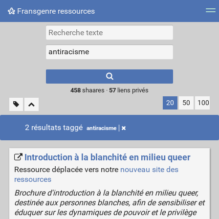
Fransgenre ressources
Most searched tags
Connexion
Type 1 or more
characters for
results.
458
shaares ·
57
liens privés
20
50
100
2 résultats taggé
antiracisme
Introduction à la blanchité en milieu queer
Ressource déplacée vers notre
nouveau site des
ressources
Brochure d'introduction à la blanchité en milieu queer,
destinée aux personnes blanches, afin de sensibiliser et
éduquer sur les dynamiques de pouvoir et le privilège