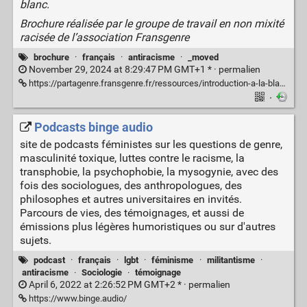
blanc.
Brochure réalisée par le groupe de travail en non mixité
racisée de l’association Fransgenre
brochure
·
français
·
antiracisme
·
_moved
November 29, 2024 at 8:29:47 PM GMT+1 * ·
permalien
https://partagenre.fransgenre.fr/ressources/introduction-a-la-blanchite-en-milieu-queer
·
Podcasts binge audio
site de podcasts féministes sur les questions de genre,
masculinité toxique, luttes contre le racisme, la
transphobie, la psychophobie, la mysogynie, avec des
fois des sociologues, des anthropologues, des
philosophes et autres universitaires en invités.
Parcours de vies, des témoignages, et aussi de
émissions plus légères humoristiques ou sur d'autres
sujets.
podcast
·
français
·
lgbt
·
féminisme
·
militantisme
·
antiracisme
·
Sociologie
·
témoignage
April 6, 2022 at 2:26:52 PM GMT+2 * ·
permalien
https://www.binge.audio/