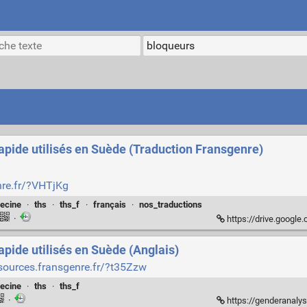
apide utilisés en Suède (Traduction Fransgenre)
nre.fr/?VHTjKg
ecine
·
ths
·
ths_f
·
français
·
nos_traductions
·
https://drive.google.co
apide utilisés en Suède (Anglais)
ssources.fransgenre.fr/?t35Zzw
ecine
·
ths
·
ths_f
·
https://genderanalysis.net