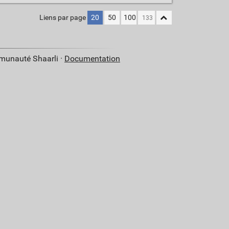
Liens par page
20
50
100
mmunauté Shaarli ·
Documentation