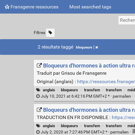
Fransgenre ressources
Most searched tags
Filtres
2 résultats taggé
bloqueurs
Bloqueurs d'hormones à action ultra r
Traduit par Grisou de Fransgenre
Original (anglais) :
https://ressources.fransge
anglais
·
bloqueurs
·
transfem
·
transfem
·
méd
July 10, 2021 at 6:42:16 PM GMT+2 * ·
permalien
·
Bloqueurs d'hormones à action ultra r
TRADUCTION EN FR DISPONIBLE :
https://re
anglais
·
bloqueurs
·
transfem
·
transfem
·
méd
July 2, 2020 at 7:27:46 PM GMT+2 * ·
permalien
·