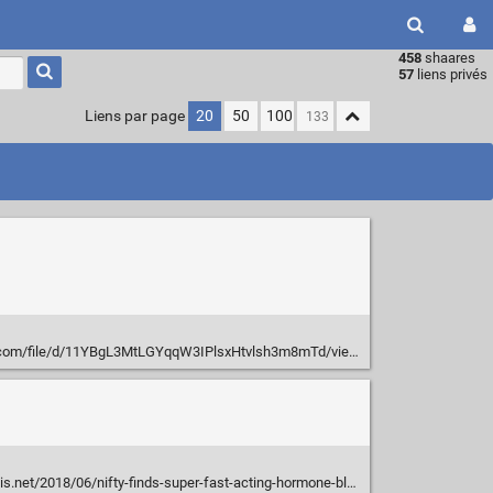
458
shaares
Type 1 or
57
liens privés
more
characters
Liens par page
20
50
100
for
results.
m/file/d/11YBgL3MtLGYqqW3IPlsxHtvlsh3m8mTd/view?usp=drive_link
/2018/06/nifty-finds-super-fast-acting-hormone-blockers-used-in-sweden/