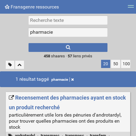
Fransgenre ressources
Most searched tags
Connexion
Type 1 or more
characters for
results.
458
shaares ·
57
liens privés
20
50
100
1 résultat taggé
pharmacie
Recensement des pharmacies ayant en stock
un produit recherché
particulièrement utile lors des pénuries d'androtardyl,
pour trouver quelles pharmacies ont des produits en
stock
androtardyl
·
transmasc
·
transmasc
·
transfem
·