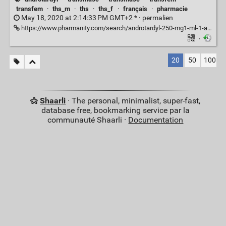
transfem
·
ths_m
·
ths
·
ths_f
·
français
·
pharmacie
May 18, 2020 at 2:14:33 PM GMT+2 * ·
permalien
https://www.pharmanity.com/search/androtardyl-250-mg1-ml-1-ampoule-de-solution-injectable-intramusculaire/paris
·
20
50
100
Shaarli
· The personal, minimalist, super-fast,
database free, bookmarking service par la
communauté Shaarli ·
Documentation