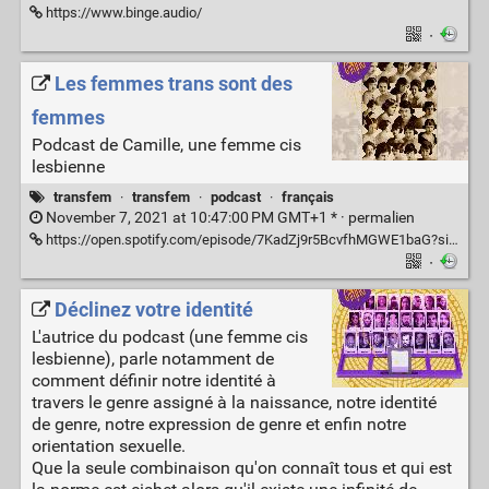
https://www.binge.audio/
·
Les femmes trans sont des
femmes
Podcast de Camille, une femme cis
lesbienne
transfem
·
transfem
·
podcast
·
français
November 7, 2021 at 10:47:00 PM GMT+1 * ·
permalien
https://open.spotify.com/episode/7KadZj9r5BcvfhMGWE1baG?si=YMH7IJM7SrO_KiGQJ5SxIA&utm_source=native-share-menu&dl_branch=1
·
Déclinez votre identité
L'autrice du podcast (une femme cis
lesbienne), parle notamment de
comment définir notre identité à
travers le genre assigné à la naissance, notre identité
de genre, notre expression de genre et enfin notre
orientation sexuelle.
Que la seule combinaison qu'on connaît tous et qui est