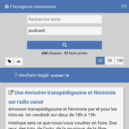
Fransgenre ressources
Most searched tags
Connexion
Type 1 or more
characters for
results.
458
shaares ·
57
liens privés
20
50
100
7 résultats taggé
podcast
Une émission transpédégouine et féministe
sur radio canut
émission transpédégouine et féministe par et pour les
Intru-es. Un vendredi sur deux de 18h à 19h
Interlope sera ce que nous/vous voudrez en faire. Des
jeux, des tuto, de l’actu, de la musique, de la libre