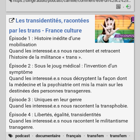
https://binge.audio/podcast/camille/comment-etre-un%25c2%25b7e-bon%25c2%25b7ne-allie%25c2%25b7e-des-personnes-trans
·
Les transidentités, racontées
par les trans - France culture
Épisode 1 : Histoire inédite d’une
mobilisation
Quand les interessé.e.s nous racontent et retracent
l’histoire de la militance « trans ».
Épisode 2 : Sous le joug médical : l’invention d’un
symptôme
Quand les interessé.e.s nous décryptent la façon dont
la médecine et la psychiatrie ont mis la main sur les
destinées des personnes transgenres.
Épisode 3 : Uniques en leur genre
Quand les interessé.e.s nous racontent la transphobie.
Épisode 4 : Libertés, égalité, transidentités
Quand les interessé.e.s nous racontent le militantisme
transgenre.
podcast
·
documentaire
·
français
·
transfem
·
transfem
·