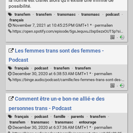
la norme est cishet alors qu'il existe une infinité de
possibilité.
transfem
·
transfem
·
transmasc
·
transmasc
·
podcast
·
français
November 7, 2021 at 10:45:25 PM GMT+1 * ·
permalien
https://open.spotify.com/episode/5gsJequvuJ3xpSezxOUT5p?si=5bC8obTfRSy0DrhwPFxE0g&dl_branch=1
·
Les femmes trans sont des femmes -
Podcast
français
·
podcast
·
transfem
·
transfem
December 30, 2020 at 6:38:53 AM GMT+1 * ·
permalien
https://binge.audio/podcast/camille/les-femmes-trans-sont-des-femmes
·
Comment être un·e bon·ne allié·e des
personnes trans - Podcast
français
·
podcast
·
famille
·
parents
·
transfem
·
transfem
·
transmasc
·
transmasc
·
entourage
December 30, 2020 at 6:37:36 AM GMT+1 * ·
permalien