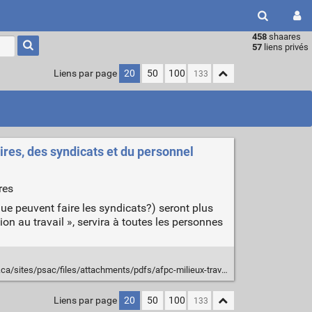
458
shaares
Type 1 or
57
liens privés
more
characters
Liens par page
20
50
100
for
results.
aires, des syndicats et du personnel
res
Que peuvent faire les syndicats?) seront plus
ion au travail », servira à toutes les personnes
sac/files/attachments/pdfs/afpc-milieux-travail-accueillants-personnes-trans-2018.pdf
Liens par page
20
50
100