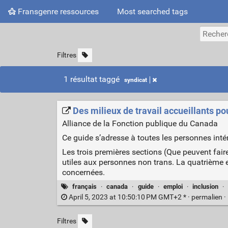
Fransgenre ressources
Most searched tags
Filtres
1 résultat taggé
syndicat
Des milieux de travail accueillants po
Alliance de la Fonction publique du Canada
Ce guide s’adresse à toutes les personnes intér
Les trois premières sections (Que peuvent faire
utiles aux personnes non trans. La quatrième et 
concernées.
français
·
canada
·
guide
·
emploi
·
inclusion
·
April 5, 2023 at 10:50:10 PM GMT+2 * ·
permalien
·
Filtres