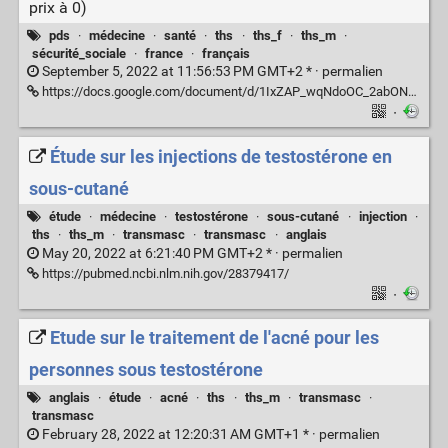
prix à 0)
pds
·
médecine
·
santé
·
ths
·
ths_f
·
ths_m
·
sécurité_sociale
·
france
·
français
September 5, 2022 at 11:56:53 PM GMT+2 * ·
permalien
https://docs.google.com/document/d/1IxZAP_wqNdoOC_2abONnHjJNgmePBoysgibXxkx496w/edit?usp=sharing
·
Étude sur les injections de testostérone en
sous-cutané
étude
·
médecine
·
testostérone
·
sous-cutané
·
injection
·
ths
·
ths_m
·
transmasc
·
transmasc
·
anglais
May 20, 2022 at 6:21:40 PM GMT+2 * ·
permalien
https://pubmed.ncbi.nlm.nih.gov/28379417/
·
Etude sur le traitement de l'acné pour les
personnes sous testostérone
anglais
·
étude
·
acné
·
ths
·
ths_m
·
transmasc
·
transmasc
February 28, 2022 at 12:20:31 AM GMT+1 * ·
permalien