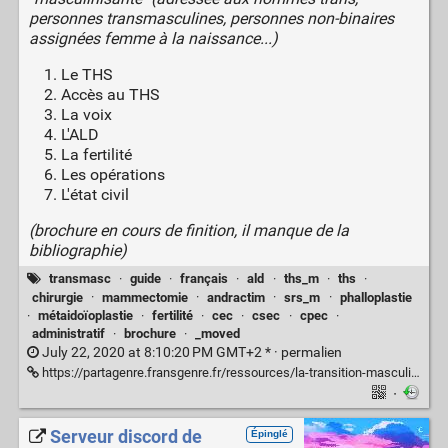
personnes transmasculines, personnes non-binaires
assignées femme à la naissance...)
Le THS
Accès au THS
La voix
L'ALD
La fertilité
Les opérations
L'état civil
(brochure en cours de finition, il manque de la
bibliographie)
transmasc
·
guide
·
français
·
ald
·
ths_m
·
ths
·
chirurgie
·
mammectomie
·
andractim
·
srs_m
·
phalloplastie
·
métaidoïoplastie
·
fertilité
·
cec
·
csec
·
cpec
·
administratif
·
brochure
·
_moved
July 22, 2020 at 8:10:20 PM GMT+2 * ·
permalien
https://partagenre.fransgenre.fr/ressources/la-transition-masculinisante
·
Serveur discord de
Épinglé