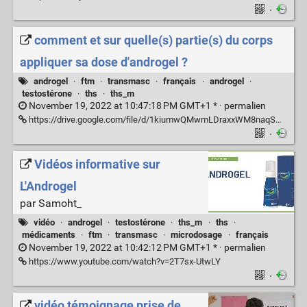
·
comment et sur quelle(s) partie(s) du corps
appliquer sa dose d'androgel ?
androgel
·
ftm
·
transmasc
·
français
·
androgel
·
testostérone
·
ths
·
ths_m
November 19, 2022 at 10:47:18 PM GMT+1 * ·
permalien
https://drive.google.com/file/d/1kiumwQMwmLDraxxWM8naqSW3IN-FDz8p/view
·
Vidéos informative sur
L'Androgel
par Samoht_
vidéo
·
androgel
·
testostérone
·
ths_m
·
ths
·
médicaments
·
ftm
·
transmasc
·
microdosage
·
français
November 19, 2022 at 10:42:12 PM GMT+1 * ·
permalien
https://www.youtube.com/watch?v=2T7sx-UtwLY
·
vidéo témoignage prise de