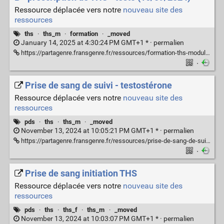
Ressource déplacée vers notre
nouveau site des
ressources
ths
·
ths_m
·
formation
·
_moved
January 14, 2025 at 4:30:24 PM GMT+1 * ·
permalien
https://partagenre.fransgenre.fr/ressources/formation-ths-module-3-partie-b-testo
·
Prise de sang de suivi - testostérone
Ressource déplacée vers notre
nouveau site des
ressources
pds
·
ths
·
ths_m
·
_moved
November 13, 2024 at 10:05:21 PM GMT+1 * ·
permalien
https://partagenre.fransgenre.fr/ressources/prise-de-sang-de-suivi-testosterone
·
Prise de sang initiation THS
Ressource déplacée vers notre
nouveau site des
ressources
pds
·
ths
·
ths_f
·
ths_m
·
_moved
November 13, 2024 at 10:03:07 PM GMT+1 * ·
permalien