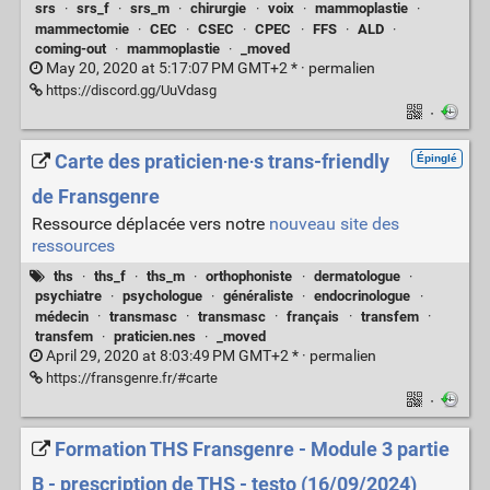
srs
·
srs_f
·
srs_m
·
chirurgie
·
voix
·
mammoplastie
·
mammectomie
·
CEC
·
CSEC
·
CPEC
·
FFS
·
ALD
·
coming-out
·
mammoplastie
·
_moved
May 20, 2020 at 5:17:07 PM GMT+2 * ·
permalien
https://discord.gg/UuVdasg
·
Carte des praticien‧ne‧s trans-friendly
Épinglé
de Fransgenre
Ressource déplacée vers notre
nouveau site des
ressources
ths
·
ths_f
·
ths_m
·
orthophoniste
·
dermatologue
·
psychiatre
·
psychologue
·
généraliste
·
endocrinologue
·
médecin
·
transmasc
·
transmasc
·
français
·
transfem
·
transfem
·
praticien.nes
·
_moved
April 29, 2020 at 8:03:49 PM GMT+2 * ·
permalien
https://fransgenre.fr/#carte
·
Formation THS Fransgenre - Module 3 partie
B - prescription de THS - testo (16/09/2024)