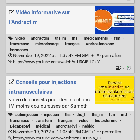
Vidéo informative sur
l'Andractim
vidéo
·
andractim
·
ths_m
·
ths
·
médicaments
·
ftm
·
transmasc
·
microdosage
·
français
·
Androstanolone
·
hormones
November 19, 2022 at 11:37:42 PM GMT+1 * ·
permalien
https://www.youtube.com/watch?v=URGiB-LCztY
·
Conseils pour injections
intramusculaires
vidéo de conseils pour des injections
IM moins douloureuses par Samoth_
autoinjection
·
injection
·
ths
·
ths_f
·
ths_m
·
ftm
·
mtf
·
transmasc
·
transfem
·
français
·
vidéo
·
testostérone
·
Décapeptyl
·
médical
·
androtardyl
·
nebido
November 19, 2022 at 11:03:40 PM GMT+1 * ·
permalien
https://www.youtube.com/watch?v=KF3NSn-a_GU