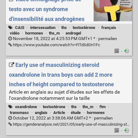
testo avec un syndrome
d'insensibilité aux androgènes
CAIS
·
intersexuation
·
ths
·
testostérone
·
français
·
vidéo
·
hormones
·
ths_m
·
androgel
November 18, 2022 at 4:25:53 PM GMT+1 * ·
permalien
https://www.youtube.com/watch?v=FlTdSdGH1Fc
·
Early use of masculinizing steroid
oxandrolone in trans boys can add 2 more
inches of height compared to testosterone
Article en anglais au sujet d'études sur les effets de
l'oxandrolone notamment sur la taille
oxandrolone
·
testostérone
·
ths
·
ths_m
·
ftm
·
transmasc
·
anglais
·
Article
·
étude
·
hormones
October 12, 2022 at 3:38:06 AM GMT+2 * ·
permalien
https://genderanalysis.net/2021/05/early-use-of-masculinizing-steroid-oxandrolone-in-trans-boys-can-add-2-more-inches-of-height-compared-to-testosterone/
·