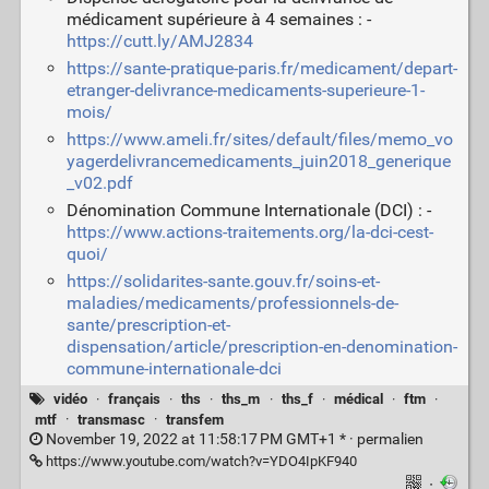
médicament supérieure à 4 semaines : -
https://cutt.ly/AMJ2834
https://sante-pratique-paris.fr/medicament/depart-
etranger-delivrance-medicaments-superieure-1-
mois/
https://www.ameli.fr/sites/default/files/memo_vo
yagerdelivrancemedicaments_juin2018_generique
_v02.pdf
Dénomination Commune Internationale (DCI) : -
https://www.actions-traitements.org/la-dci-cest-
quoi/
https://solidarites-sante.gouv.fr/soins-et-
maladies/medicaments/professionnels-de-
sante/prescription-et-
dispensation/article/prescription-en-denomination-
commune-internationale-dci
vidéo
·
français
·
ths
·
ths_m
·
ths_f
·
médical
·
ftm
·
mtf
·
transmasc
·
transfem
November 19, 2022 at 11:58:17 PM GMT+1 * ·
permalien
https://www.youtube.com/watch?v=YDO4IpKF940
·