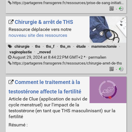
https://partagenre.fransgenre.fr/ressources/prise-de-sang-initiation-ths
·
Chirurgie & arrêt de THS
Ressource déplacée vers notre
nouveau site des ressources
chirurgie
·
ths
·
ths_f
·
ths_m
·
étude
·
mammectomie
·
vaginoplastie
·
_moved
August 29, 2024 at 8:44:22 PM GMT+2 * ·
permalien
https://partagenre.fransgenre.fr/ressources/chirurgie-arret-de-ths
·
Comment le traitement à la
testostérone affecte la fertilité
Article de Clue (application de suivi de
cycle menstruel) sur l'impact de la
testostérone (en tant que THS masculinisant) sur la
fertilité
Résumé :