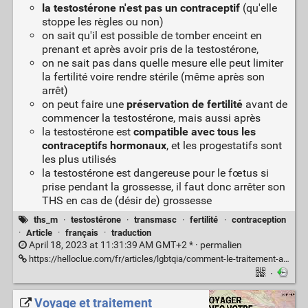
la testostérone n'est pas un contraceptif
(qu'elle
stoppe les règles ou non)
on sait qu'il est possible de tomber enceint en
prenant et après avoir pris de la testostérone,
on ne sait pas dans quelle mesure elle peut limiter
la fertilité voire rendre stérile (même après son
arrêt)
on peut faire une
préservation de fertilité
avant de
commencer la testostérone, mais aussi après
la testostérone est
compatible avec tous les
contraceptifs hormonaux
, et les progestatifs sont
les plus utilisés
la testostérone est dangereuse pour le fœtus si
prise pendant la grossesse, il faut donc arrêter son
THS en cas de (désir de) grossesse
ths_m
·
testostérone
·
transmasc
·
fertilité
·
contraception
·
Article
·
français
·
traduction
April 18, 2023 at 11:31:39 AM GMT+2 * ·
permalien
https://helloclue.com/fr/articles/lgbtqia/comment-le-traitement-a-la-testosterone-affecte-la-fertilite
·
Voyage et traitement