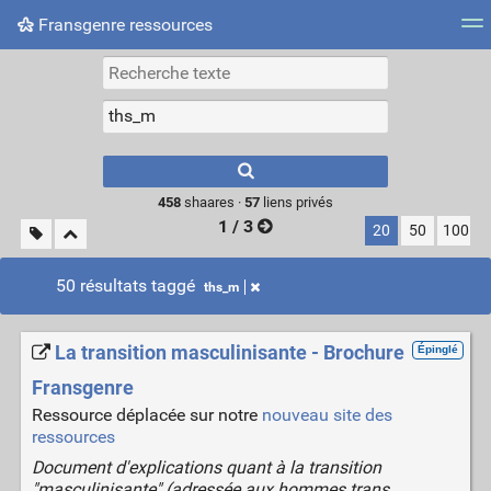
Fransgenre ressources
Most searched tags
Connexion
Type 1 or more
characters for
results.
458
shaares ·
57
liens privés
1 / 3
20
50
100
50 résultats taggé
ths_m
La transition masculinisante - Brochure
Épinglé
Fransgenre
Ressource déplacée sur notre
nouveau site des
ressources
Document d'explications quant à la transition
"masculinisante" (adressée aux hommes trans,