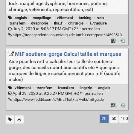
tuck, maquillage dysphorie, hormones, poitrine,
chirurgie, vêtements, représentation, ect)
anglais
·
maquillage
·
vêtement
·
tucking
·
voix
·
transfem
·
dysphorie
·
ths_f
·
chirurgie
·
à_traduire
July 2, 2020 at 8:06:17 PM GMT+2 * ·
permalien
https://transgenderteensurvivalguide.tumblr.com/post/145985105130/transfeminine-resources
·
MtF soutiens-gorge Calcul taille et marques
Aide pour les mtf à calculer leur taille de soutiens-
gorge, des conseils quant aux soutifs etc + quelques
marques de lingerie spécifiquement pour mtf (soutifs
inclus)
vêtement
·
transfem
·
transfem
·
lingerie
·
anglais
April 29, 2020 at 9:26:27 PM GMT+2 * ·
permalien
https://www.reddit.com/r/ABraThatFits/wiki/mtfguide
·
20
50
100