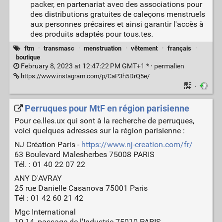
packer, en partenariat avec des associations pour
des distributions gratuites de caleçons menstruels
aux personnes précaires et ainsi garantir l'accès à
des produits adaptés pour tous.tes.
ftm
·
transmasc
·
menstruation
·
vêtement
·
français
·
boutique
February 8, 2023 at 12:47:22 PM GMT+1 * ·
permalien
https://www.instagram.com/p/CaP3h5DrQ5e/
·
Perruques pour MtF en région parisienne
Pour ce.lles.ux qui sont à la recherche de perruques,
voici quelques adresses sur la région parisienne :
NJ Création Paris -
https://www.nj-creation.com/fr/
63 Boulevard Malesherbes 75008 PARIS
Tél. : 01 40 22 07 22
ANY D'AVRAY
25 rue Danielle Casanova 75001 Paris
Tél : 01 42 60 21 42
Mgc International
10-14, passage de l'Industrie 75010 PARIS