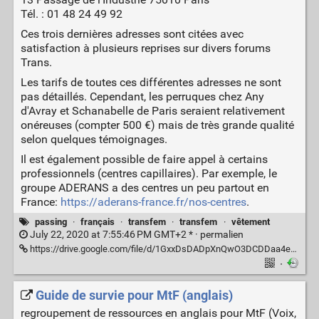
Tél. : 01 48 24 49 92
Ces trois dernières adresses sont citées avec
satisfaction à plusieurs reprises sur divers forums
Trans.
Les tarifs de toutes ces différentes adresses ne sont
pas détaillés. Cependant, les perruques chez Any
d'Avray et Schanabelle de Paris seraient relativement
onéreuses (compter 500 €) mais de très grande qualité
selon quelques témoignages.
Il est également possible de faire appel à certains
professionnels (centres capillaires). Par exemple, le
groupe ADERANS a des centres un peu partout en
France:
https://aderans-france.fr/nos-centres
.
passing
·
français
·
transfem
·
transfem
·
vêtement
July 22, 2020 at 7:55:46 PM GMT+2 * ·
permalien
https://drive.google.com/file/d/1GxxDsDADpXnQwO3DCDDaa4eN_3ArXO8K/view?usp=drive_link
·
Guide de survie pour MtF (anglais)
regroupement de ressources en anglais pour MtF (Voix,