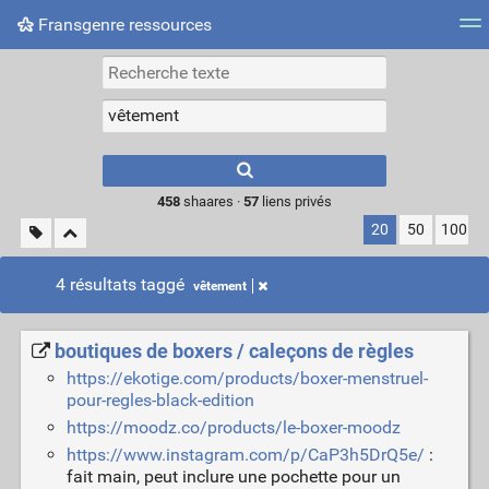
Fransgenre ressources
Most searched tags
Connexion
Type 1 or more
characters for
results.
458
shaares ·
57
liens privés
20
50
100
4 résultats taggé
vêtement
boutiques de boxers / caleçons de règles
https://ekotige.com/products/boxer-menstruel-
pour-regles-black-edition
https://moodz.co/products/le-boxer-moodz
https://www.instagram.com/p/CaP3h5DrQ5e/
:
fait main, peut inclure une pochette pour un