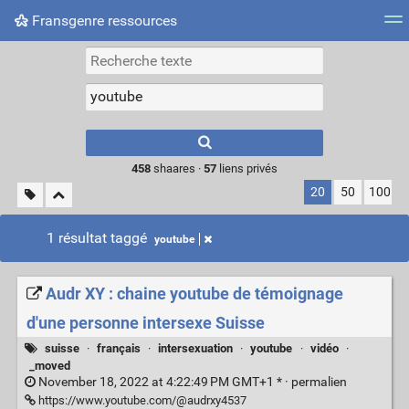
Fransgenre ressources
Most searched tags
Connexion
Type 1 or more
characters for
results.
458
shaares ·
57
liens privés
20
50
100
1 résultat taggé
youtube
Audr XY : chaine youtube de témoignage
d'une personne intersexe Suisse
suisse
·
français
·
intersexuation
·
youtube
·
vidéo
·
_moved
November 18, 2022 at 4:22:49 PM GMT+1 * ·
permalien
https://www.youtube.com/@audrxy4537