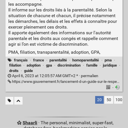
les accompagne.
Il informe sur les droits liés à la parentalité. Selon la
situation de chacune et chacun, il précise notamment
les démarches, les délais et les effets à connaître pour
exercer pleinement ces droits.
Il apporte également des informations sur l'autorité
parentale et les droits aux congés et rappelle comment
agir si l’on est victime de discrimination.
PMA, filiation, transparentalité, adoption, GPA,
français
·
france
·
parentalité
·
homoparentalité
·
pma
·
filiation
·
adoption
·
gpa
·
discrimination
·
famille
·
juridique
·
droits
·
guide
April 6, 2023 at 12:05:57 AM GMT+2 * ·
permalien
https://www.gouvernement.fr/lancement-d-un-guide-sur-le-respect-des-droits-des-familles-et-futures-familles-lgbt
·
20
50
100
Shaarli
· The personal, minimalist, super-fast,