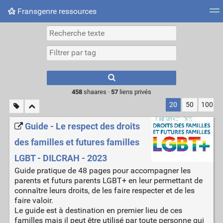
Fransgenre ressources
Most searched tags
Connexion
Type 1 or more
characters for
results.
458
shaares ·
57
liens privés
20
50
100
Guide - Le respect des droits
des familles et futures familles
LGBT - DILCRAH - 2023
Guide pratique de 48 pages pour accompagner les
parents et futurs parents LGBT+ en leur permettant de
connaître leurs droits, de les faire respecter et de les
faire valoir.
Le guide est à destination en premier lieu de ces
familles mais il peut être utilisé par toute personne qui