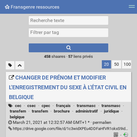
Fransgenre ressources
Most searched tags
Connexion
Type 1 or more
characters for
results.
458
shaares ·
57
liens privés
20
50
100
CHANGER DE PRÉNOM ET MODIFIER
L’ENREGISTREMENT DU SEXE À L’ÉTAT CIVIL EN
BELGIQUE
cec
·
csec
·
cpec
·
français
·
transmasc
·
transmasc
·
transfem
·
transfem
·
brochure
·
administratif
·
juridique
·
belgique
March 21, 2021 at 12:32:57 AM GMT+1 * ·
permalien
https://drive.google.com/file/d/1c3widXPEu4DDFaHfVR1okxS9idbdpBNj/view?usp=drive_link
·