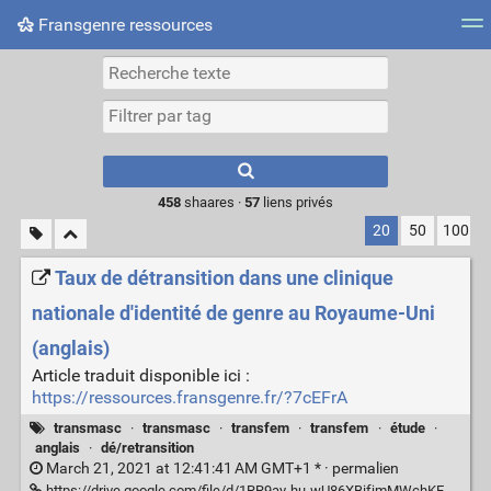
Fransgenre ressources
Most searched tags
Connexion
Type 1 or more
characters for
results.
458
shaares ·
57
liens privés
20
50
100
Taux de détransition dans une clinique
nationale d'identité de genre au Royaume-Uni
(anglais)
Article traduit disponible ici :
https://ressources.fransgenre.fr/?7cEFrA
transmasc
·
transmasc
·
transfem
·
transfem
·
étude
·
anglais
·
dé/retransition
March 21, 2021 at 12:41:41 AM GMT+1 * ·
permalien
https://drive.google.com/file/d/1RR9ay-hu-wU86XBifjmMWchKEAk1ZIVZ/view?usp=drive_link