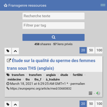
Fransgenre ressources
Most searched tags
Connexion
Type 1 or more
characters for
results.
458
shaares ·
57
liens privés
20
50
100
Étude sur la qualité du sperme des femmes
trans sous THS (anglais)
transfem
·
transfem
·
anglais
·
étude
·
fertilité
·
médecine
·
ths
·
ths_f
·
à_traduire
March 18, 2021 at 6:29:25 AM GMT+1 * ·
permalien
https://europepmc.org/article/med/33683832
·
20
50
100