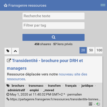
Fransgenre ressources
Most searched tags
Connexion
Type 1 or more
characters for
results.
458
shaares ·
57
liens privés
20
50
100
Transidentité - brochure pour DRH et
managers
Ressource déplacée vers notre
nouveau site des
ressources
.
brochure
·
transmasc
·
transfem
·
français
·
juridique
·
administratif
·
emploi
·
_moved
May 1, 2020 at 11:40:32 PM GMT+2 * ·
permalien
https://partagenre.fransgenre.fr/ressources/transidentite-bonnes-pratiques-drh-managers
·