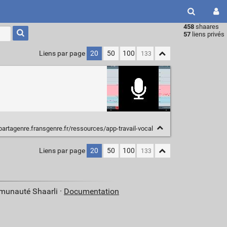
458
shaares
Type 1 or
57
liens privés
more
characters
Liens par page
20
50
100
for
results.
partagenre.fransgenre.fr/ressources/app-travail-vocal
Liens par page
20
50
100
mmunauté Shaarli ·
Documentation