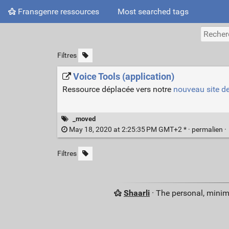
Fransgenre ressources
Most searched tags
Filtres
Voice Tools (application)
Ressource déplacée vers notre
nouveau site d
_moved
May 18, 2020 at 2:25:35 PM GMT+2 * ·
permalien
·
Filtres
Shaarli
· The personal, minim