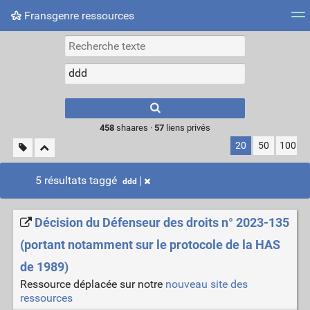
Fransgenre ressources
Most searched tags
Connexion
Type 1 or more
characters for
results.
458
shaares ·
57
liens privés
20
50
100
5 résultats taggé
ddd
Décision du Défenseur des droits n° 2023-135
(portant notamment sur le protocole de la HAS
de 1989)
Ressource déplacée sur notre
nouveau site des
ressources