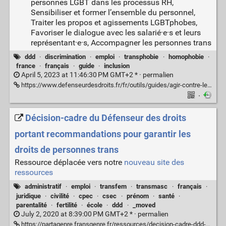
personnes LGBT dans les processus RH,
Sensibiliser et former l’ensemble du personnel,
Traiter les propos et agissements LGBTphobes,
Favoriser le dialogue avec les salarié·e·s et leurs
représentant·e·s, Accompagner les personnes trans
ddd
·
discrimination
·
emploi
·
transphobie
·
homophobie
·
france
·
français
·
guide
·
inclusion
April 5, 2023 at 11:46:30 PM GMT+2 * ·
permalien
https://www.defenseurdesdroits.fr/fr/outils/guides/agir-contre-les-discriminations-liees-lorientation-sexuelle-et-lidentite-de-genre
·
Décision-cadre du Défenseur des droits
portant recommandations pour garantir les
droits de personnes trans
Ressource déplacée vers notre
nouveau site des
ressources
administratif
·
emploi
·
transfem
·
transmasc
·
français
·
juridique
·
civilité
·
cpec
·
csec
·
prénom
·
santé
·
parentalité
·
fertilité
·
école
·
ddd
·
_moved
July 2, 2020 at 8:39:00 PM GMT+2 * ·
permalien
https://partagenre.fransgenre.fr/ressources/decision-cadre-ddd-2020-136