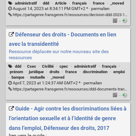
administratif
·
ddd
·
Article
·
français
·
france
·
_moved
August 14, 2023 at 8:34:11 PM GMT+2 * ·
permalien
https://partagenre.fransgenre.fr/ressources/decision-ddd-2023-135
·
Défenseur des droits - Documents en lien
avec la transidentité
Ressource déplacée sur notre nouveau site des
ressources
ddd
·
Csec
·
Civilité
·
cpec
·
administratif
·
français
·
prénom
·
juridique
·
droits
·
france
·
discrimination
·
emploi
·
banque
·
mutuelle
·
_moved
April 7, 2023 at 1:24:37 AM GMT+2 * ·
permalien
https://partagenre.fransgenre.fr/ressources/ddd-documents-transidentite
·
Guide - Agir contre les discriminations liées à
l’orientation sexuelle et à l’identité de genre
dans l’emploi, Défenseur des droits, 2017
lien vers le guide :